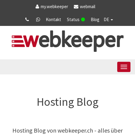
my
.webkeeper
webmail
Kontakt
Status
Blog
DE
Tog
navi
Hosting Blog
Hosting Blog von
webkeeper.ch
- alles über