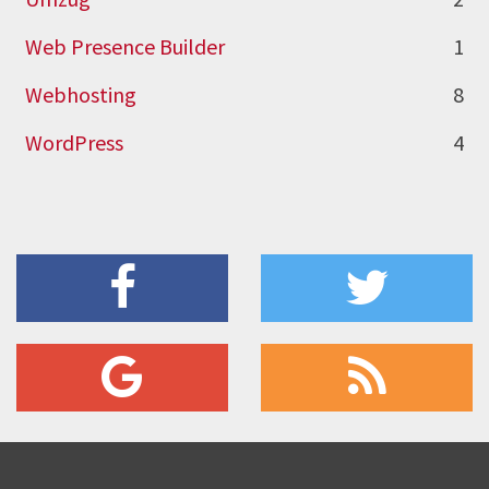
Web Presence Builder
1
Webhosting
8
WordPress
4