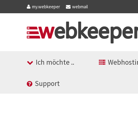
my
.webkeeper
webmail
Ich möchte ..
Webhosti
Support