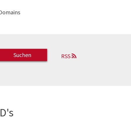
 Domains
RSS
D's