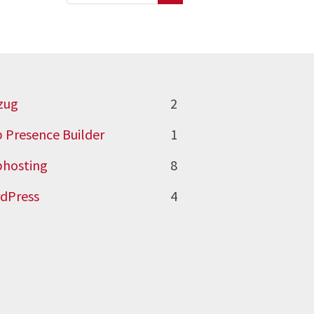
zug
2
 Presence Builder
1
hosting
8
dPress
4