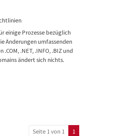
htlinien
ür einige Prozesse bezüglich
. Die Änderungen umfassenden
n .COM, .NET, .INFO, .BIZ und
mains ändert sich nichts.
Zurück
(aktuell)
Seite 1 von 1
1