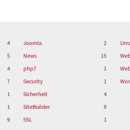
4
Joomla
2
Um
5
News
15
Web
4
php7
1
Web
7
Security
1
Wor
1
Sicherheit
4
1
SiteBuilder
9
9
SSL
1