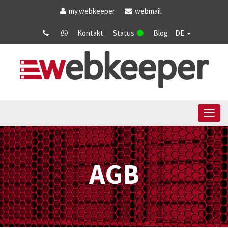
my
.webkeeper
webmail
Kontakt
Status
Blog
DE
Tog
navi
AGB