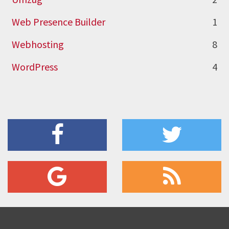
Web Presence Builder
1
Webhosting
8
WordPress
4