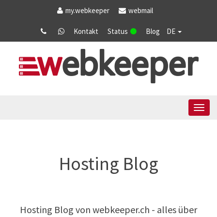
my
.webkeeper
webmail
Kontakt
Status
Blog
DE
Tog
navi
Hosting Blog
Hosting Blog von
webkeeper.ch
- alles über