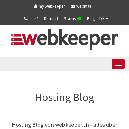
my
.webkeeper
webmail
Kontakt
Status
Blog
DE
Tog
navi
Hosting Blog
Hosting Blog von
webkeeper.ch
- alles über