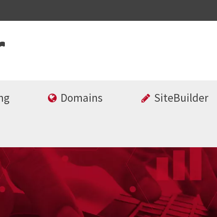
ng
Domains
SiteBuilder