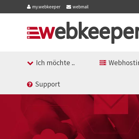
my
.webkeeper
webmail
Ich möchte ..
Webhosti
Support