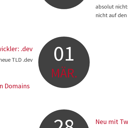
absolut nicht
nicht auf den 
01
ckler: .dev
 neue TLD .dev
MÄR.
n Domains
28
Neu mit Tw