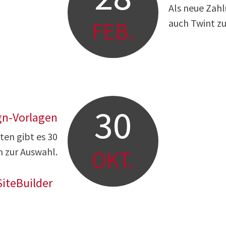
Als neue Zah
auch Twint zu
FEB.
30
gn-Vorlagen
en gibt es 30
n zur Auswahl.
OKT.
iteBuilder