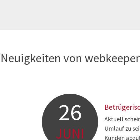
Neuigkeiten von webkeeper
26
Betrügeris
Aktuell schei
Umlauf zu sei
JUNI
Kunden abzufi