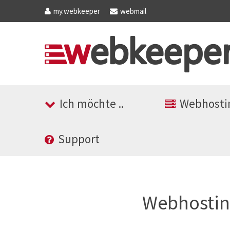
my
.webkeeper
webmail
Ich möchte ..
Webhosti
Support
Webhostin